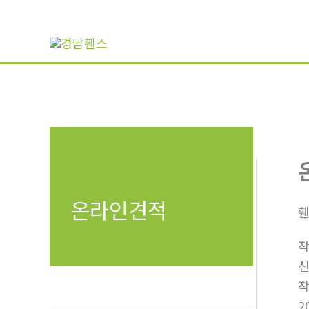
콘
텐
츠
로
건
너
뛰
기
온라인견적
휀
2