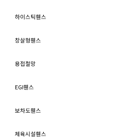
하이스틱휀스
창살형휀스
용접철망
EGI휀스
보차도휀스
체육시설휀스