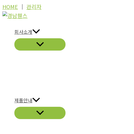
콘
HOME
│
관리자
텐
츠
회사소개
로
건
너
뛰
기
제품안내