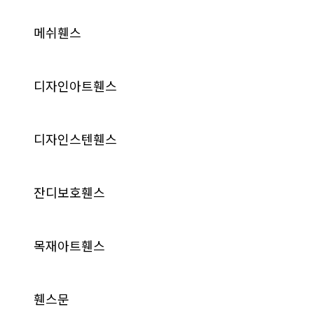
메쉬휀스
디자인아트휀스
디자인스텐휀스
잔디보호휀스
목재아트휀스
휀스문