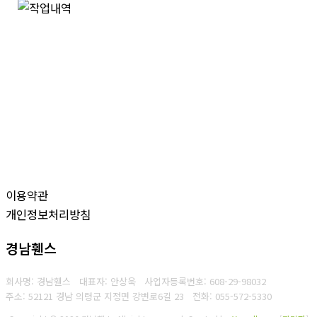
이용약관
개인정보처리방침
경남휀스
회사명: 경남휀스 대표자: 안상욱
사업자등록번호: 608-29-98032
주소: 52121 경남 의령군 지정면 강변로6길 23
전화: 055-572-5330