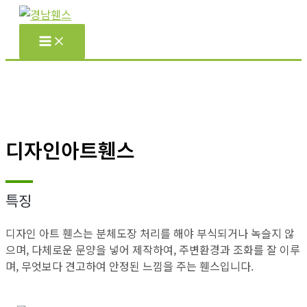
콘
텐
츠
로
건
너
뛰
기
디자인아트휀스
특징
디자인 아트 휀스는 분체도장 처리를 해야 부식되거나 녹슬지 않
으며, 다체로운 문양을 넣어 제작하여, 주변환경과 조화를 잘 이루
며, 무엇보다 견고하여 안정된 느낌을 주는 휀스입니다.